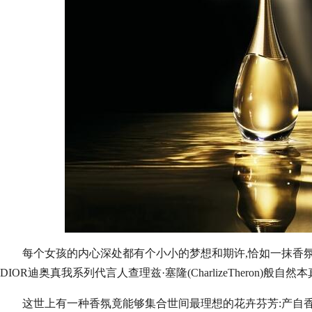
每个女孩的内心深处都有个小小的梦想和期许,恰如一抹香氛,
DIOR迪奥真我系列代言人查理兹·塞隆(CharlizeTheron)般
这世上有一种香氛竟能够集合世间最理想的花卉芬芳:产自香