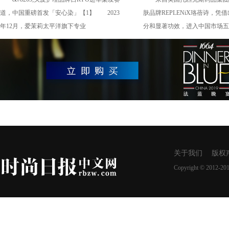
焕「眼」蜕变新肌
道，中国重磅首发「安心染」【1】 2023
肤品牌REPLENiX珞蓓诗，凭
年12月，爱茉莉太平洋旗下专业
分和显著功效，进入中国市场五
关于我们
版权
Copyright © 2012-20