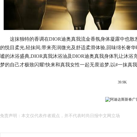
这抹独特的香调在DIOR迪奥真我流金香氛身体凝露中也散发
的悦目柔光,轻抹间,带来亮润微光及舒适柔滑体验,回味绵长奢华
谧的沐浴盛典,DIOR真我沐浴油及DIOR迪奥真我身体乳让沐
梦的自己才极致闪耀!快来和真我女性一起无畏追梦,以#一抹真我
39.9K
免责声明：本文仅代表作者观点，并不代表时尚日报中文网立场