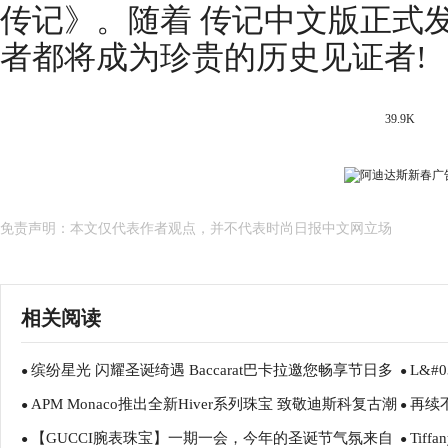
传记》。随着 传记中文版正式
者都将成为珍贵的历史见证者!
39.9K
免责声明：本文仅代表作者观点，并不代表时尚日报中文网立场
相关阅读
缤纷星光 闪耀圣诞绮遇 Baccarat巴卡拉邀您畅享节日多
L&#
●
●
APM Monaco推出全新Hiver系列珠宝 致敬迪斯科复古潮
再续不
重喜悦
●
●
【GUCCI腕表珠宝】一期一会，今年的圣诞节气氛来自
Tif
流
●
缘动力
●