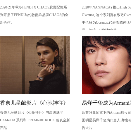
2020-21年秋冬FENDI X CHAOS胶囊配饰系
2020年NANNACAY推出High S
列
——Okeanos
列开启了FENDI与伦敦配饰品牌CHAOS的全
Okeanos, 这个系列旨在致敬Oke
新合作。
中也称为Oceanus,代表希腊神
洋、河流、湖泊和水路。
香奈儿呈献影片《心驰神往》
易烊千玺成为Arman
香奈儿呈献影片《心驰神往》与高级珠宝
欧莱雅集团旗下的Armani彩妆
人
CAMéLIA 系列和 PREMIèRE ROCK 腕表全新
国明星易烊千玺为代言人,并发
产品
告大片