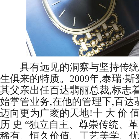
具有远见的洞察与坚持传统
生俱来的特质。2009年,泰瑞·斯登(T
其父亲出任百达翡丽总裁,标志
始掌管业务,在他的管理下,百达
迈向更为广袤的天地!十 大 价 值矢
历 史 “独立自主、尊崇传统、
稀有、恒久价值、工艺美学、优