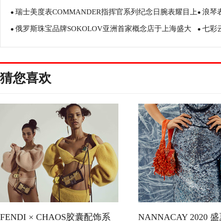
瑞士美度表COMMANDER指挥官系列纪念日腕表耀目上
浪琴
于？
●
●
俄罗斯珠宝品牌SOKOLOV亚洲首家概念店于上海盛大
七彩
市
●
●
开业 美自无畏，俄式美学入驻港汇恒隆
猜您喜欢
FENDI × CHAOS胶囊配饰系
NANNACAY 2020