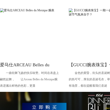
爱马仕ARCEAU Belles du
【GUCCI腕表珠宝
一曲轻舞飞扬的快乐咏赞。时间在表盘上
金色的黄昏，街头的圣诞树
Mexique 腕表
会，今年的圣诞节气
翩然起舞， 让Arceau Belles du Mexique腕
的热可可，厚实的圣诞毛衣，举
于？
表迸溅出鲜艳的色彩，更显
有场景，都在提醒着我们圣诞