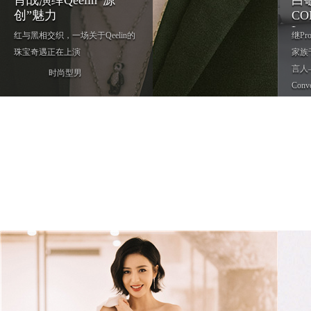
肖战演绎Qeelin“源
白
创”魅力
CO
Le
红与黑相交织，一场关于Qeelin的
继Pro
珠宝奇遇正在上演
家族
言人
时尚型男
Con