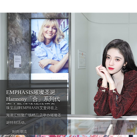
EMPHASIS璀璨圣诞
Harmony「合」系列代
言人鞠婧祎惊艳现身
珠宝品牌EMPHASIS艾斐诗在上
海港汇恒隆广场精品店举办璀璨圣
诞特别活动。
时尚潮流