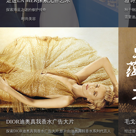
走进LA MER探索无界艺术
雅诗
探索海蓝之谜的修护传奇
秋干物
需要速
时尚美容
DIOR迪奥真我香水广告大片
毛戈
探索DIOR迪奥真我香水广告大片,影片由迪奥真我香水系列代言人
经过漫