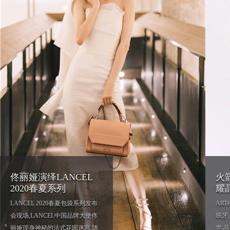
佟丽娅演绎LANCEL
火箭
2020春夏系列
耀
LANCEL 2020春夏包袋系列发布
ART
会现场,LANCEL中国品牌大使佟
班牙
丽娅现身神秘的法式花园迷宫,随
意,