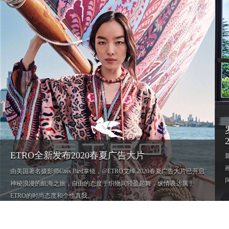
ETRO全新发布2020春夏广告大片
画
由美国著名摄影师Cass Bird掌镜，@ETRO艾绰 2020春夏广告大片已开启
神秘浪漫的航海之旅，自由的态度于织物间轻盈起舞，纵情表达属于
ETRO的时尚态度和个性真我。
时尚大片