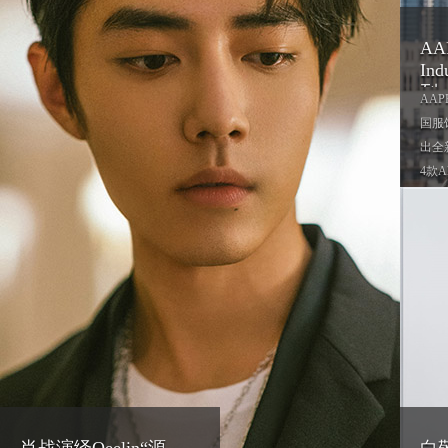
AAP
Ind
列
AAP
国服饰
出全
4款Al