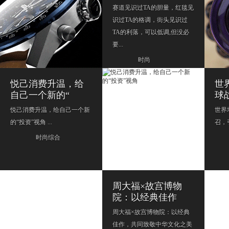
赛道见识过TA的胆量，​红毯见
识过TA的格调，街头见识过
TA的利落，可以低调,但没必
要...
时尚
悦己消费升温，给
世
自己一个新的“
球
悦己消费升温，给自己一个新
世界
的“投资”视角 ...
召，
时尚综合
周大福×故宫博物
院：以经典佳作
周大福×故宫博物院：以经典
佳作，共同致敬中华文化之美